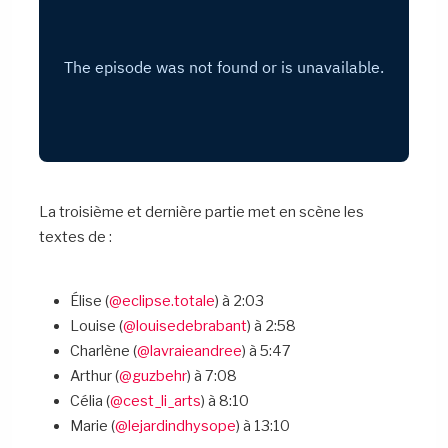
La troisième et dernière partie met en scène les
textes de :
Élise (
@eclipse.totale
) à 2:03
Louise (
@louisedebrabant
) à 2:58
Charlène (
@lavraieandree
) à 5:47
Arthur (
@guzbehr
) à 7:08
Célia (
@cest_li_arts
) à 8:10
Marie (
@lejardindhysope
) à 13:10