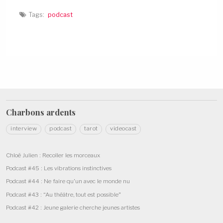
e
n
n
n
e
e
Tags:
podcast
o
n
n
u
o
o
v
u
u
e
v
v
l
e
e
l
l
l
e
l
l
f
e
e
e
f
f
n
e
e
ê
n
n
t
ê
ê
r
t
t
e
r
r
)
e
e
Charbons
ardents
)
)
interview
podcast
tarot
videocast
Chloé Julien : Recoller les morceaux
Podcast #45 : Les vibrations instinctives
Podcast #44 : Ne faire qu’un avec le monde nu
Podcast #43 : “Au théâtre, tout est possible”
Podcast #42 : Jeune galerie cherche jeunes artistes