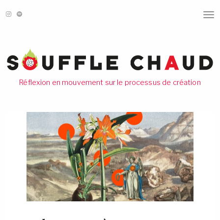
T
O
G
G
L
E
N
A
V
Réflexion en mouvement sur le processus de création
I
G
A
T
I
O
N