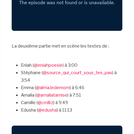
La deuxième partie met en scène les textes de :
Eniah (
@eniahpoesie
) à 3:00
Stéphane (
@source_qui_court_sous_tes_pas
) à
3:54
Emma (
@alma.ledemom
) à 6:46
Amalia (
@amaliatamise
) à 7:51
Camille (
@cmllrz
) à 9:49
Edusha (
@edusha
) à 11:13