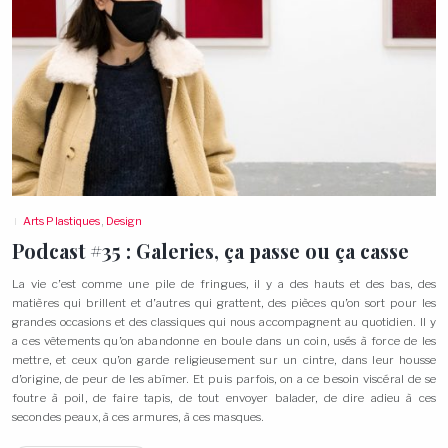
Arts Plastiques
,
Design
Podcast #35 : Galeries, ça passe ou ça
casse
La vie c’est comme une pile de fringues, il y a des hauts et des bas, des
matières qui brillent et d’autres qui grattent, des pièces qu’on sort pour les
grandes occasions et des classiques qui nous accompagnent au quotidien. Il y
a ces vêtements qu’on abandonne en boule dans un coin, usés à force de les
mettre, et ceux qu’on garde religieusement sur un cintre, dans leur housse
d’origine, de peur de les abîmer. Et puis parfois, on a ce besoin viscéral de se
foutre à poil, de faire tapis, de tout envoyer balader, de dire adieu à ces
secondes peaux, à ces armures, à ces
masques.