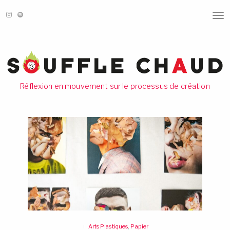
T
O
G
G
L
E
N
A
V
Réflexion en mouvement sur le processus de création
I
G
A
T
I
O
N
Arts Plastiques
,
Papier