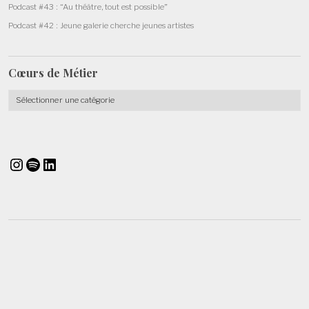
Podcast #43 : “Au théâtre, tout est possible”
Podcast #42 : Jeune galerie cherche jeunes artistes
Cœurs de
Métier
Cœurs
de
Métier
Instagram
Spotify
LinkedIn