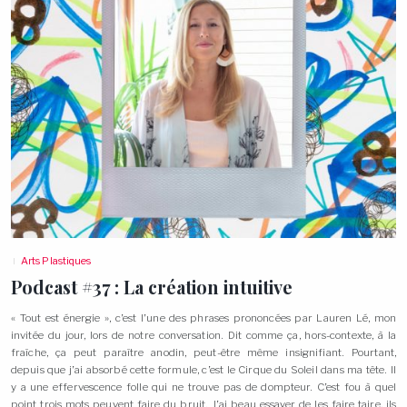
Arts Plastiques
Podcast #37 : La création
intuitive
« Tout est énergie », c’est l’une des phrases prononcées par Lauren Lé, mon
invitée du jour, lors de notre conversation. Dit comme ça, hors-contexte, à la
fraîche, ça peut paraître anodin, peut-être même insignifiant. Pourtant,
depuis que j’ai absorbé cette formule, c’est le Cirque du Soleil dans ma tête. Il
y a une effervescence folle qui ne trouve pas de dompteur. C’est fou à quel
point trois mots peuvent faire du bruit. J’ai beau essayer de les faire taire, ils