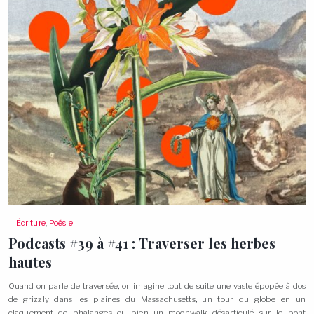
Écriture
,
Poésie
Podcasts #39 à #41 : Traverser les herbes
hautes
Quand on parle de traversée, on imagine tout de suite une vaste épopée à dos
de grizzly dans les plaines du Massachusetts, un tour du globe en un
claquement de phalanges ou bien un moonwalk désarticulé sur le pont