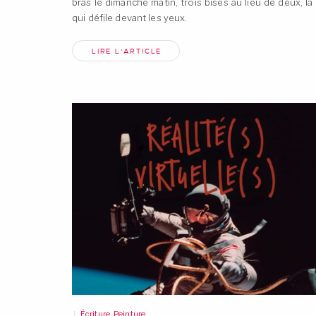
bras le dimanche matin, trois bises au lieu de deux, la 
qui défile devant les
yeux.
LIRE L'ARTICLE
Écriture
,
Peinture