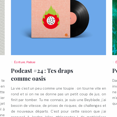
Écriture
,
Poésie
É
Podcast #24 : Tes draps
P
comme
oasis
 te
Da
 en
inv
La vie c’est un peu comme une toupie : on tourne vite en
ette
ne
rond et si on ne se donne pas un petit coup de jus, on
ier
m’
finit par tomber. Tu me connais, je suis une Beyblade, j’ai
jet
qu
besoin de vitesse, de prises de risques, de challenges et
l à
de nouveaux départs. C’est pour cette raison que j’ai
une