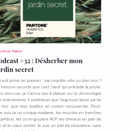
criture
,
Poésie
odcast #32 : Désherber mon
ardin
secret
i est arrivé en premier : ma coquille vide ou bien moi ?
 l’histoire raconte que c’est l’œuf qui précède la poule,
ns mon cas, je n’arrive pas à statuer sur la chronologie
s évènements. Il semblerait que l’angoisse fasse partie
 moi, que mes écailles en soient recouvertes. Peut-
re suis-je un croque-madame, les muscles en tranches
 jambon, les os en gruyère AOP, les cheveux en pain de
e et le cœur mollet. Je suis un plat de résistance, sans