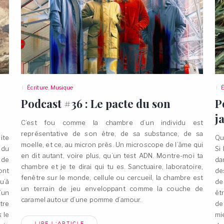
Écriture
,
Musique
É
Podcast #36 : Le pacte du
son
P
j
C’est fou comme la chambre d’un individu est
représentative de son être, de sa substance, de sa
ite
Qu
moelle, et ce, au micron près. Un microscope de l’âme qui
 du
Si
en dit autant, voire plus, qu’un test ADN. Montre-moi ta
 de
da
chambre et je te dirai qui tu es. Sanctuaire, laboratoire,
ont
de
fenêtre sur le monde, cellule ou cercueil, la chambre est
u’à
de
un terrain de jeu enveloppant comme la couche de
’un
êt
caramel autour d’une pomme
d’amour.
tre
de
 le
mi
LIRE L'ARTICLE