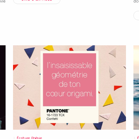
vie
do
Écriture
,
Poésie
É