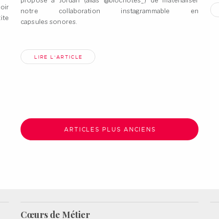
proposé à Jordan (alias @blocnotes_) de matérialiser
roir
notre collaboration instagrammable en
ite
capsules
sonores.
LIRE L'ARTICLE
ARTICLES PLUS ANCIENS
Cœurs de
Métier