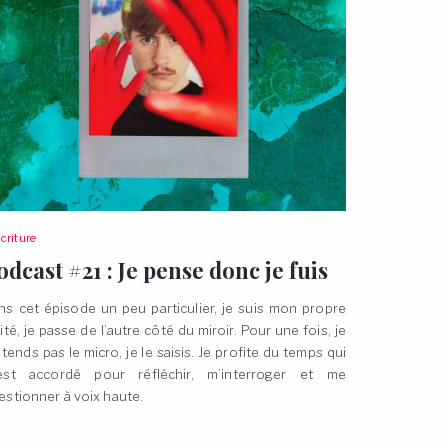
criture
odcast #21 : Je pense donc je
fuis
ns cet épisode un peu particulier, je suis mon propre
ité, je passe de l’autre côté du miroir. Pour une fois, je
 tends pas le micro, je le saisis. Je profite du temps qui
est accordé pour réfléchir, m’interroger et me
estionner à voix
haute.