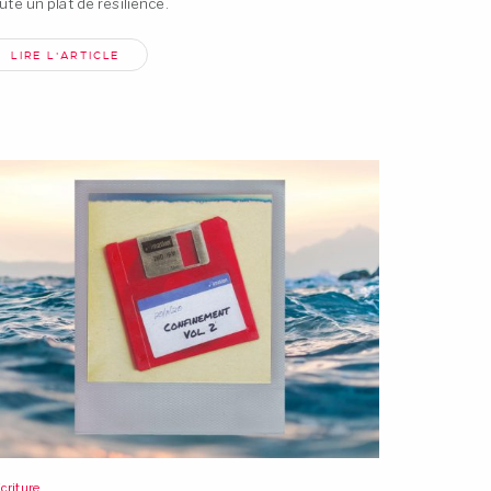
ute un plat de résilience.
LIRE L'ARTICLE
criture