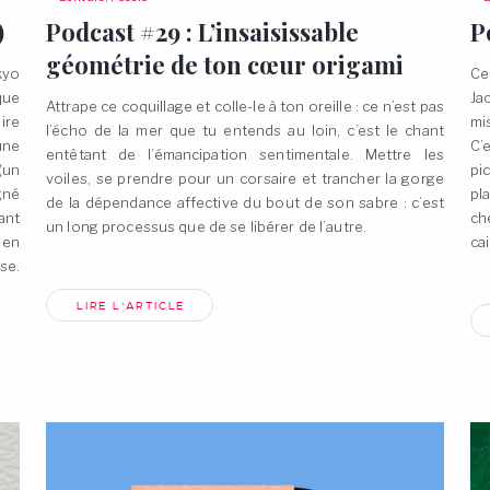
)
Podcast #29 : L’insaisissable
P
géométrie de ton cœur
origami
kyo
Ce
que
Ja
Attrape ce coquillage et colle-le à ton oreille : ce n’est pas
ire
mi
l’écho de la mer que tu entends au loin, c’est le chant
une
C’
entêtant de l’émancipation sentimentale. Mettre les
(un
pi
voiles, se prendre pour un corsaire et trancher la gorge
gné
pl
de la dépendance affective du bout de son sabre : c’est
ant
ch
un long processus que de se libérer de
l’autre.
 en
ca
se.
LIRE L'ARTICLE