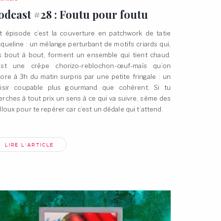
odcast #28 : Foutu pour
foutu
t épisode c’est la couverture en patchwork de tatie
cqueline : un mélange perturbant de motifs criards qui,
s bout à bout, forment un ensemble qui tient chaud.
est une crêpe chorizo-reblochon-œuf-maïs qu’on
core à 3h du matin surpris par une petite fringale : un
aisir coupable plus gourmand que cohérent. Si tu
erches à tout prix un sens à ce qui va suivre, sème des
illoux pour te repérer car c’est un dédale qui t’attend.
LIRE L'ARTICLE