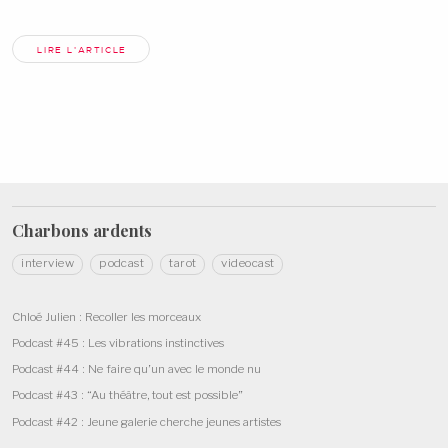
LIRE L'ARTICLE
Charbons
ardents
interview
podcast
tarot
videocast
Chloé Julien : Recoller les morceaux
Podcast #45 : Les vibrations instinctives
Podcast #44 : Ne faire qu’un avec le monde nu
Podcast #43 : “Au théâtre, tout est possible”
Podcast #42 : Jeune galerie cherche jeunes artistes