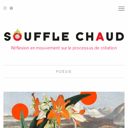
T
O
G
G
L
E
N
A
V
Réflexion en mouvement sur le processus de création
I
G
A
T
I
POÉSIE
O
N