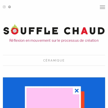
T
O
G
G
L
E
N
A
V
Réflexion en mouvement sur le processus de création
I
G
A
T
I
CÉRAMIQUE
O
N