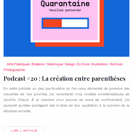
Arts Plastiques
,
Broderie
,
Céramique
,
Design
,
Écriture
,
Illustration
,
Peinture
,
Photographie
Podcast #20 : La création entre parenthèses
En cette période un peu particulière où l’on nous demande de prendre des
nouvelles de nos proches, j’ai recontacté cinq invitées emblématiques de
Souffle Chaud. À la manière d’un journal de bord de confinement, j’ai
souhaité qu’elles partagent des bribes de leur quotidien, à la lumière de la
situation
actuelle.
LIRE L'ARTICLE