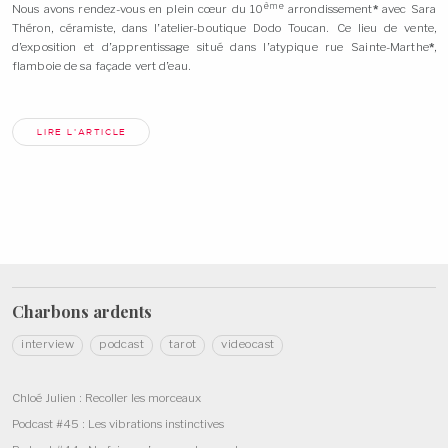
ème
Nous avons rendez-vous en plein cœur du 10
arrondissement
*
avec Sara
Théron, céramiste, dans l’atelier-boutique Dodo Toucan. Ce lieu de vente,
d’exposition et d’apprentissage situé dans l’atypique rue Sainte-Marthe
*
,
flamboie de sa façade vert
d’eau.
LIRE L'ARTICLE
Charbons
ardents
interview
podcast
tarot
videocast
Chloé Julien : Recoller les morceaux
Podcast #45 : Les vibrations instinctives