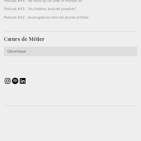
Podcast #44 : Ne faire qu’un avec le monde nu
Podcast #43 : “Au théâtre, tout est possible”
Podcast #42 : Jeune galerie cherche jeunes artistes
Cœurs de
Métier
Cœurs
de
Métier
Instagram
Spotify
LinkedIn