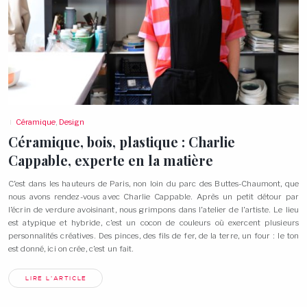
Céramique
,
Design
Céramique, bois, plastique : Charlie
Cappable, experte en la
matière
C’est dans les hauteurs de Paris, non loin du parc des Buttes-Chaumont, que
nous avons rendez-vous avec Charlie Cappable. Après un petit détour par
l’écrin de verdure avoisinant, nous grimpons dans l’atelier de l’artiste. Le lieu
est atypique et hybride, c’est un cocon de couleurs où exercent plusieurs
personnalités créatives. Des pinces, des fils de fer, de la terre, un four : le ton
est donné, ici on crée, c’est un
fait.
LIRE L'ARTICLE