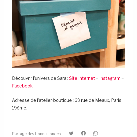
Découvrir l’univers de Sara :
Site Internet
–
Instagram
–
Facebook
Adresse de l’atelier-boutique : 69 rue de Meaux, Paris
19ème.
C
C
C
Partage des bonnes ondes
:
l
l
l