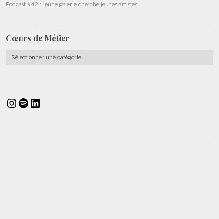
Podcast #42 : Jeune galerie cherche jeunes artistes
Cœurs de
Métier
Cœurs
de
Métier
Instagram
Spotify
LinkedIn