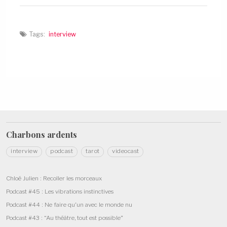
a
d
d
n
a
a
s
n
n
u
s
s
n
u
u
Tags:
interview
e
n
n
n
e
e
o
n
n
u
o
o
v
u
u
e
v
v
l
e
e
l
l
l
e
l
l
f
e
e
e
f
f
n
e
e
ê
n
n
t
ê
ê
r
t
t
Charbons
ardents
e
r
r
)
e
e
)
)
interview
podcast
tarot
videocast
Chloé Julien : Recoller les morceaux
Podcast #45 : Les vibrations instinctives
Podcast #44 : Ne faire qu’un avec le monde nu
Podcast #43 : “Au théâtre, tout est possible”