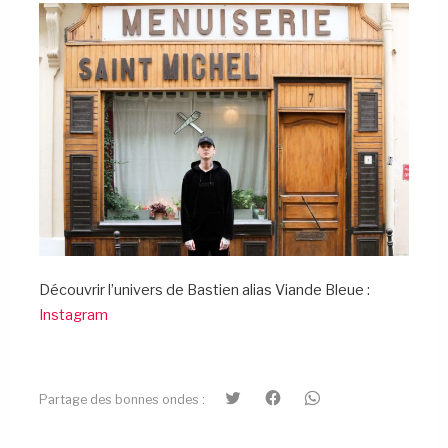
Découvrir l’univers de Bastien alias Viande Bleue :
Instagram
C
C
C
Partage des bonnes ondes
:
l
l
l
i
i
i
q
q
q
u
u
u