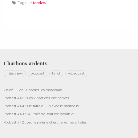
u
s
s
Tags:
interview
n
u
u
e
n
n
n
e
e
o
n
n
u
o
o
v
u
u
e
v
v
l
e
e
l
l
l
e
l
l
f
e
e
e
f
f
n
e
e
ê
n
n
t
ê
ê
Charbons
ardents
r
t
t
e
r
r
)
e
e
interview
podcast
tarot
videocast
)
)
Chloé Julien : Recoller les morceaux
Podcast #45 : Les vibrations instinctives
Podcast #44 : Ne faire qu’un avec le monde nu
Podcast #43 : “Au théâtre, tout est possible”
Podcast #42 : Jeune galerie cherche jeunes artistes