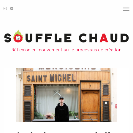
T
O
G
G
L
E
N
A
V
Réflexion en mouvement sur le processus de création
I
G
A
T
I
O
N