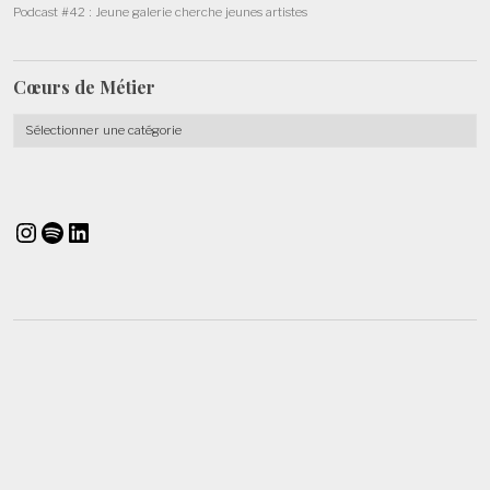
Podcast #42 : Jeune galerie cherche jeunes artistes
Cœurs de
Métier
Cœurs
de
Métier
Instagram
Spotify
LinkedIn