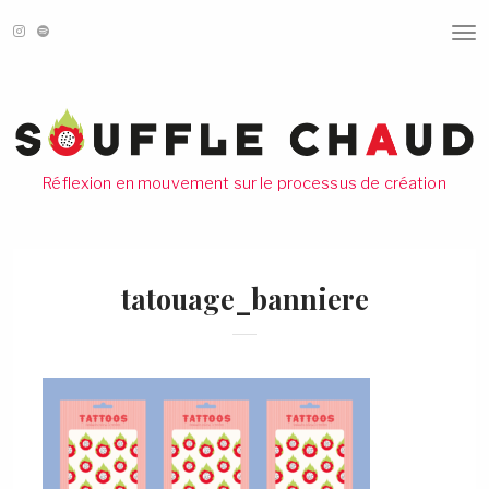
T
O
G
G
L
E
N
A
V
Réflexion en mouvement sur le processus de création
I
G
A
T
I
O
tatouage_banniere
N