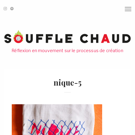
T
O
G
G
L
E
N
A
V
Réflexion en mouvement sur le processus de création
I
G
A
T
I
O
nique-5
N