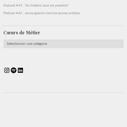
Podcast #43 : “Au théâtre, tout est possible”
Podcast #42 : Jeune galerie cherche jeunes artistes
Cœurs de
Métier
Cœurs
de
Métier
Instagram
Spotify
LinkedIn