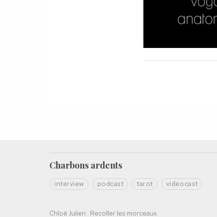
Charbons
ardents
interview
podcast
tarot
videocast
Chloé Julien : Recoller les morceaux