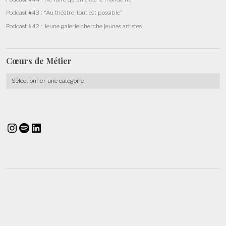
Podcast #43 : “Au théâtre, tout est possible”
Podcast #42 : Jeune galerie cherche jeunes artistes
Cœurs de
Métier
Cœurs
de
Métier
Instagram
Spotify
LinkedIn