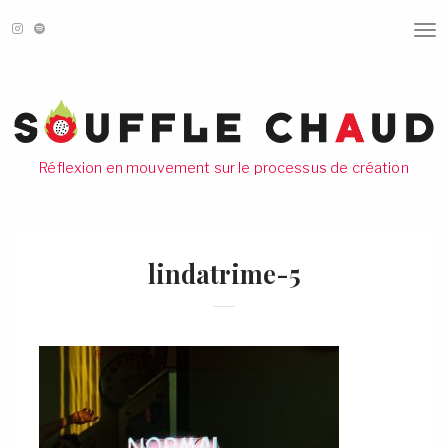
T
O
G
G
L
E
N
A
V
Réflexion en mouvement sur le processus de création
I
G
A
T
I
O
lindatrime-5
N