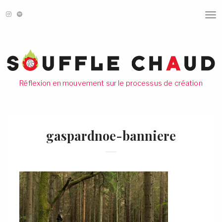
T
O
G
G
L
E
N
A
V
Réflexion en mouvement sur le processus de création
I
G
A
T
I
O
gaspardnoe-banniere
N