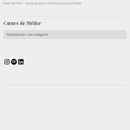
Podcast #42 : Jeune galerie cherche jeunes artistes
Cœurs de
Métier
Cœurs
de
Métier
Instagram
Spotify
LinkedIn