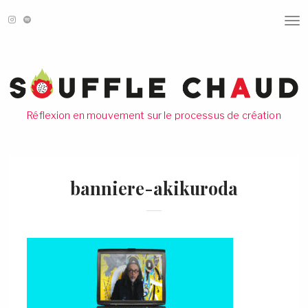
T
O
G
G
L
E
N
A
V
Réflexion en mouvement sur le processus de création
I
G
A
T
I
O
banniere-akikuroda
N