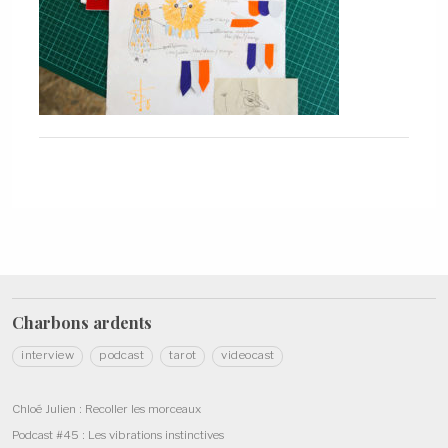
Charbons
ardents
interview
podcast
tarot
videocast
Chloé Julien : Recoller les morceaux
Podcast #45 : Les vibrations instinctives