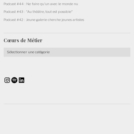
Podcast #44 : Ne faire qu’un avec le monde nu
Podcast #43 : “Au théâtre, tout est possible”
Podcast #42 : Jeune galerie cherche jeunes artistes
Cœurs de
Métier
Cœurs
de
Métier
Instagram
Spotify
LinkedIn