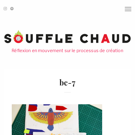
T
O
G
G
L
E
N
A
V
Réflexion en mouvement sur le processus de création
I
G
A
T
I
O
bc-7
N