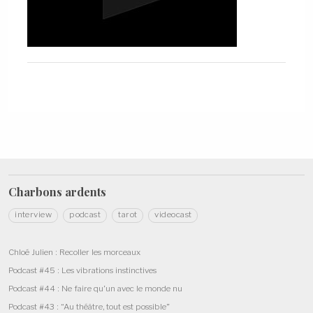
Charbons
ardents
interview
podcast
tarot
videocast
Chloé Julien : Recoller les morceaux
Podcast #45 : Les vibrations instinctives
Podcast #44 : Ne faire qu’un avec le monde nu
Podcast #43 : “Au théâtre, tout est possible”