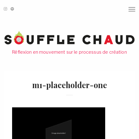
T
O
G
G
L
E
N
A
V
Réflexion en mouvement sur le processus de création
I
G
A
T
I
O
m1-placeholder-one
N