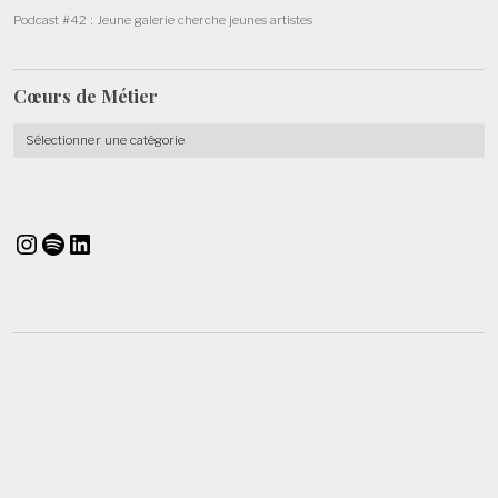
Podcast #42 : Jeune galerie cherche jeunes artistes
Cœurs de
Métier
Cœurs
de
Métier
Instagram
Spotify
LinkedIn