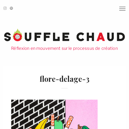
T
O
G
G
L
E
N
A
V
Réflexion en mouvement sur le processus de création
I
G
A
T
I
O
flore-delage-3
N