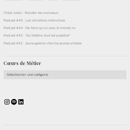
Chloé Julien : Recoller les morceaux
Podcast #45 : Les vibrations instinctives
Podcast #44 : Ne faire qu’un avec le monde nu
Podcast #43 : “Au théâtre, tout est possible”
Podcast #42 : Jeune galerie cherche jeunes artistes
Cœurs de
Métier
Cœurs
de
Métier
Instagram
Spotify
LinkedIn