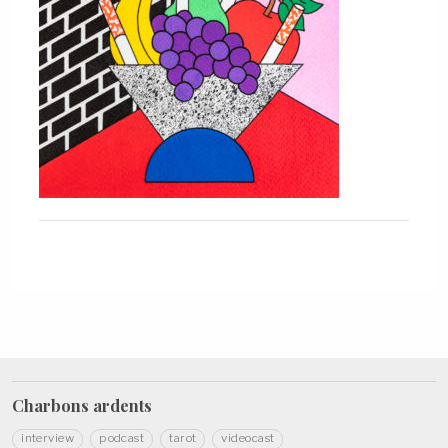
Charbons
ardents
interview
podcast
tarot
videocast