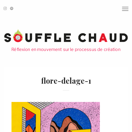
T
O
G
G
L
E
N
A
V
Réflexion en mouvement sur le processus de création
I
G
A
T
I
O
flore-delage-1
N