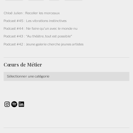
Chloé Julien : Recoller les morceaux
Podcast #45 : Les vibrations instinctives
Podcast #44 : Ne faire qu’un avec le monde nu
Podcast #43 : “Au théâtre, tout est possible”
Podcast #42 : Jeune galerie cherche jeunes artistes
Cœurs de
Métier
Cœurs
de
Métier
Instagram
Spotify
LinkedIn