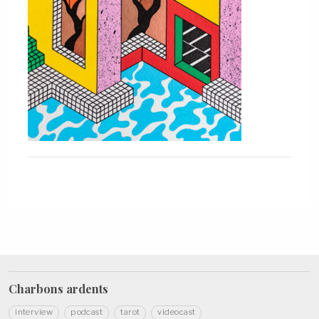
Charbons
ardents
interview
podcast
tarot
videocast