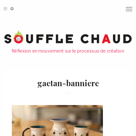
T
O
G
G
L
E
N
A
V
Réflexion en mouvement sur le processus de création
I
G
A
T
I
O
gaetan-banniere
N