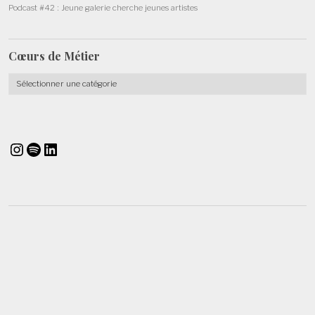
Podcast #42 : Jeune galerie cherche jeunes artistes
Cœurs de
Métier
Cœurs
de
Métier
Instagram
Spotify
LinkedIn