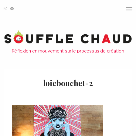
T
O
G
G
L
E
N
A
V
Réflexion en mouvement sur le processus de création
I
G
A
T
I
O
loicbouchet-2
N