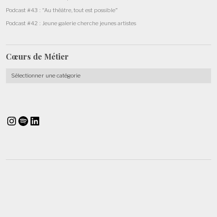
Podcast #43 : “Au théâtre, tout est possible”
Podcast #42 : Jeune galerie cherche jeunes artistes
Cœurs de
Métier
Cœurs
de
Métier
Instagram
Spotify
LinkedIn