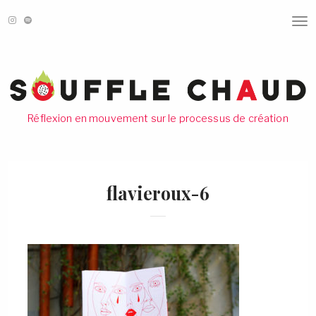
T
O
G
G
L
E
N
A
V
Réflexion en mouvement sur le processus de création
I
G
A
T
I
O
flavieroux-6
N