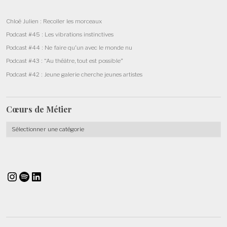
Chloé Julien : Recoller les morceaux
Podcast #45 : Les vibrations instinctives
Podcast #44 : Ne faire qu’un avec le monde nu
Podcast #43 : “Au théâtre, tout est possible”
Podcast #42 : Jeune galerie cherche jeunes artistes
Cœurs de
Métier
Cœurs
de
Métier
Instagram
Spotify
LinkedIn