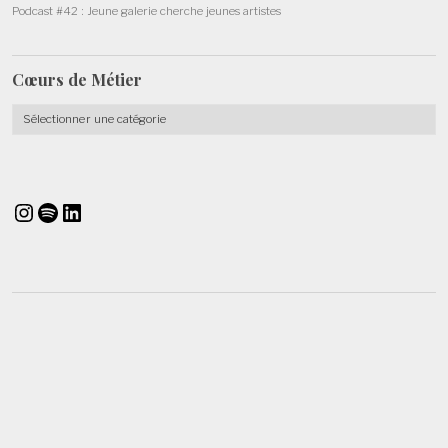
Podcast #42 : Jeune galerie cherche jeunes artistes
Cœurs de
Métier
Cœurs
de
Métier
Instagram
Spotify
LinkedIn