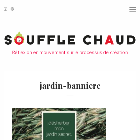
T
O
G
G
L
E
N
A
V
Réflexion en mouvement sur le processus de création
I
G
A
T
I
O
jardin-banniere
N