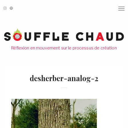
T
O
G
G
L
E
N
A
V
Réflexion en mouvement sur le processus de création
I
G
A
T
I
O
desherber-analog-2
N