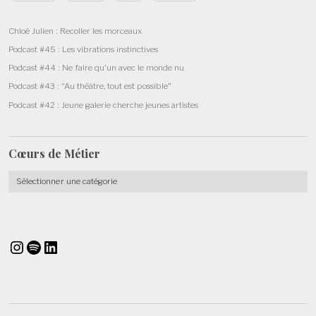
Chloé Julien : Recoller les morceaux
Podcast #45 : Les vibrations instinctives
Podcast #44 : Ne faire qu’un avec le monde nu
Podcast #43 : “Au théâtre, tout est possible”
Podcast #42 : Jeune galerie cherche jeunes artistes
Cœurs de
Métier
Cœurs
de
Métier
Instagram
Spotify
LinkedIn