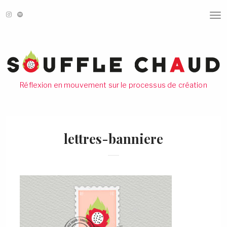
T
O
G
G
L
E
N
A
V
Réflexion en mouvement sur le processus de création
I
G
A
T
I
O
lettres-banniere
N