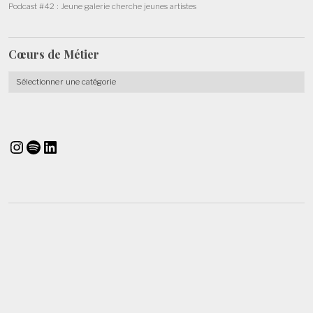
Podcast #42 : Jeune galerie cherche jeunes artistes
Cœurs de
Métier
Cœurs
de
Métier
Instagram
Spotify
LinkedIn