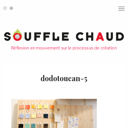
T
O
G
G
L
E
N
A
V
Réflexion en mouvement sur le processus de création
I
G
A
T
I
O
dodotoucan-5
N