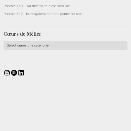
Podcast #43 : “Au théâtre, tout est possible”
Podcast #42 : Jeune galerie cherche jeunes artistes
Cœurs de
Métier
Cœurs
de
Métier
Instagram
Spotify
LinkedIn