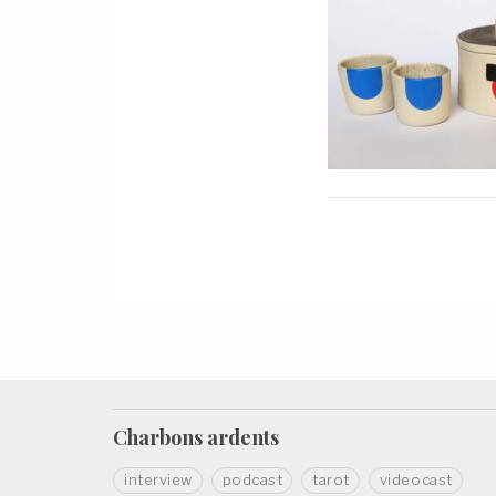
Charbons
ardents
interview
podcast
tarot
videocast