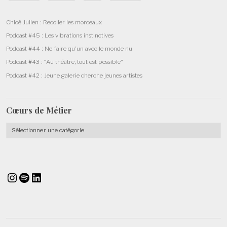
Chloé Julien : Recoller les morceaux
Podcast #45 : Les vibrations instinctives
Podcast #44 : Ne faire qu’un avec le monde nu
Podcast #43 : “Au théâtre, tout est possible”
Podcast #42 : Jeune galerie cherche jeunes artistes
Cœurs de
Métier
Cœurs
de
Métier
Instagram
Spotify
LinkedIn