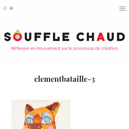
T
O
G
G
L
E
N
A
V
Réflexion en mouvement sur le processus de création
I
G
A
T
I
O
clementbataille-3
N