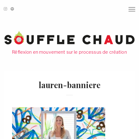
T
O
G
G
L
E
N
A
V
Réflexion en mouvement sur le processus de création
I
G
A
T
I
O
lauren-banniere
N