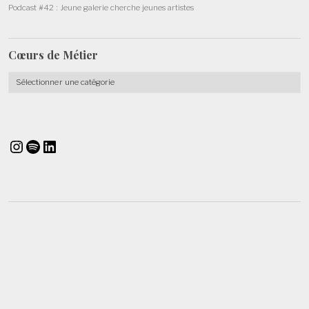
Podcast #42 : Jeune galerie cherche jeunes artistes
Cœurs de
Métier
Cœurs
de
Métier
Instagram
Spotify
LinkedIn