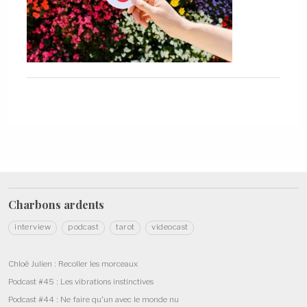
Charbons
ardents
interview
podcast
tarot
videocast
Chloé Julien : Recoller les morceaux
Podcast #45 : Les vibrations instinctives
Podcast #44 : Ne faire qu’un avec le monde nu