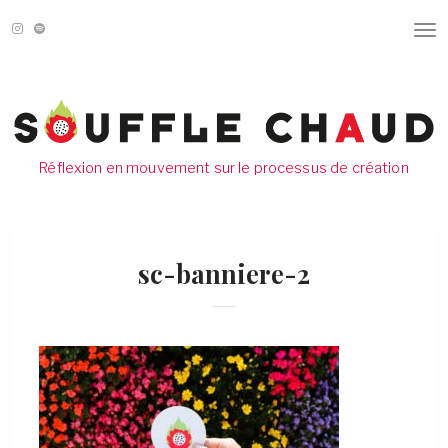
T
O
G
G
L
E
N
A
V
Réflexion en mouvement sur le processus de création
I
G
A
T
I
O
sc-banniere-2
N