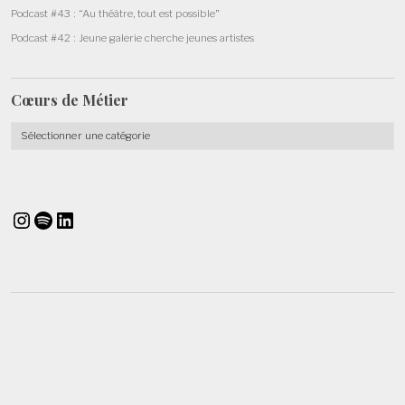
Podcast #43 : “Au théâtre, tout est possible”
Podcast #42 : Jeune galerie cherche jeunes artistes
Cœurs de
Métier
Cœurs
de
Métier
Instagram
Spotify
LinkedIn